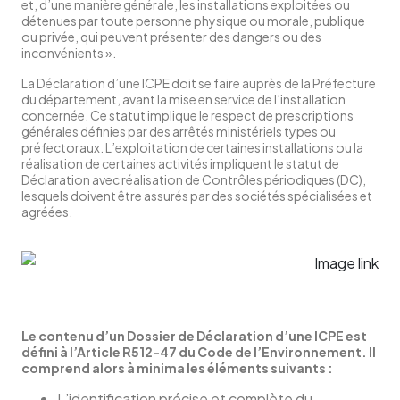
et, d’une manière générale, les installations exploitées ou
détenues par toute personne physique ou morale, publique
ou privée, qui peuvent présenter des dangers ou des
inconvénients ».
La Déclaration d’une ICPE doit se faire auprès de la Préfecture
du département, avant la mise en service de l’installation
concernée. Ce statut implique le respect de prescriptions
générales définies par des arrêtés ministériels types ou
préfectoraux. L’exploitation de certaines installations ou la
réalisation de certaines activités impliquent le statut de
Déclaration avec réalisation de Contrôles périodiques (DC),
lesquels doivent être assurés par des sociétés spécialisées et
agréées.
Le contenu d’un Dossier de Déclaration d’une ICPE est
défini à l’Article R512-47 du Code de l’Environnement. Il
comprend alors à minima les éléments suivants :
L’identification précise et complète du