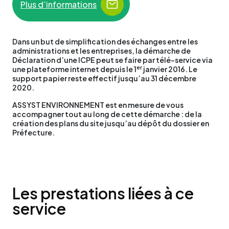
Plus d’informations
Dans un but de simplification des échanges entre les
administrations et les entreprises, la démarche de
Déclaration d’une ICPE peut se faire par télé-service via
er
une plateforme internet depuis le 1
janvier 2016. Le
support papier reste effectif jusqu’au 31 décembre
2020.
ASSYST ENVIRONNEMENT est en mesure de vous
accompagner tout au long de cette démarche : de la
création des plans du site jusqu’au dépôt du dossier en
Préfecture.
Les prestations liées à ce
service