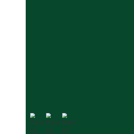
Sites et sols pollués (SSP)
Diagnostics spécifiques
Collecte et traitement des
eaux
Dossier loi sur l’eau
Transferts transfrontaliers de
déchets
Externalisation des services
QSE